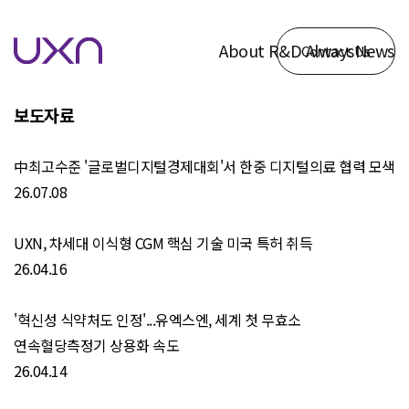
News
유엑스엔의 최신 소식을 전달드립니다.
About
R&D
Always
News
Contact Us
보도자료
IR레터
보도자료
회사개요
주요기술
Agms
보도자료
中최고수준 '글로벌디지털경제대회'서 한중 디지털의료 협력 모색
연혁
연속혈당측정
IR레터
26.07.08
CI·
임상
UXN, 차세대 이식형 CGM 핵심 기술 미국 특허 취득
슬로건
타임
26.04.16
테이블
연구발표
'혁신성 식약처도 인정'...유엑스엔, 세계 첫 무효소
연속혈당측정기 상용화 속도
및 특허
26.04.14