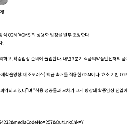
식 CGM ‘AGMS’의 상용화 일정을 일부 조정한다
다.
마무리하고, 확증임상 준비에 돌입한다. 내년 3분기 식품의약품안전처의 
학술명칭: 메조포러스) 백금 촉매를 적용한 CGM이다. 효소 기반 CGM
 파악되고 있다”며 “착용 성공률과 오차가 크게 향상돼 확증임상 진입에
39054232&mediaCodeNo=257&OutLnkChk=Y