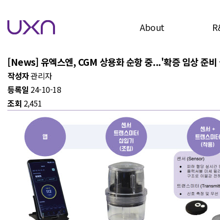
News
유엑스엔의 최신 소식을 전달드립니다.
About
R
보도자료
IR레터
[News] 유엑스엔, CGM 상용화 순항 중...'확증 임상 준비
작성자
관리자
회사개요
주
등록일
24-10-18
연혁
연속
조회
2,451
CI·슬로건
임상 타
연구발표