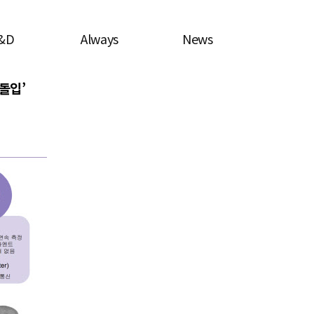
&D
Always
News
 돌입’
요기술
Agms
보도자료
혈당측정
IR레터
임 테이블
 및 특허